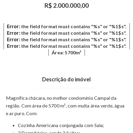
R$ 2.000.000,00
Error:
the field format must contains "%s" or "%1$s".
Error:
the field format must contains "%s" or "%1$s".
Error:
the field format must contains "%s" or "%1$s".
Error:
the field format must contains "%s" or "%1$s".
Área: 5700m²
Descrição do imóvel
Magnífica chácara, no melhor condomínio Campal da
região. Com área de 5700 m², com muita área verde, água
e ar puro. Com:
Cozinha Americana conjungada com Sala;
3 Dormitórios, sendo 2 Suítes;