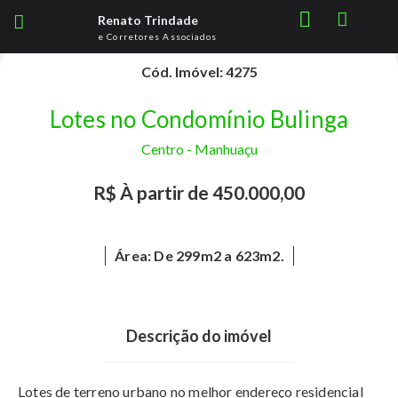
Renato Trindade
e Corretores Associados
Cód. Imóvel: 4275
Menu Imóveis
Lotes no Condomínio Bulinga
Centro -
Manhuaçu
R$ À partir de 450.000,00
Área: De 299m2 a 623m2.
Descrição do imóvel
Lotes de terreno urbano no melhor endereço residencial